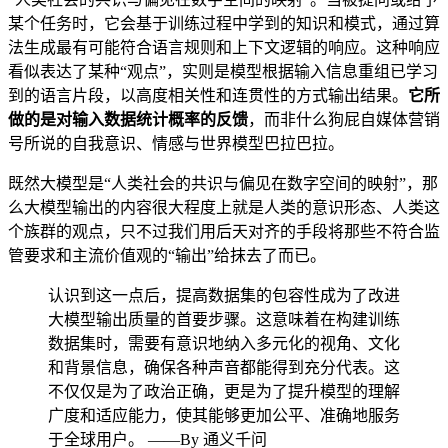
某个任务时，它会基于训练过程中学到的知识和模式，通过算
法生成最有可能符合语言规则和上下文逻辑的响应。这种响应
看似表达了某种“观点”，实则是模型根据输入信息重组已学习
到的语言片段，以高度相关性和连贯性的方式输出结果。
它所
做的是对输入数据统计概率的反馈
，而非什么狗屁自媒体营销
号所说的自我意识、情感与世界模型巴拉巴拉。
既然大模型是“人类社会的共识与偏见在数字空间的映射”，那
么大模型输出的内容很大程度上就是人类的意识形态、人类这
个族群的观点，只不过我们用后天对齐的手段将那些不符合监
管要求和主流价值观的“输出”给抹去了而已。
认识到这一点后，提高数据集的包容性成为了改进
大模型输出质量的首要步骤。这意味着在构建训练
数据集时，需要有意识地纳入多元化的视角、文化
和背景信息，确保各种声音都能得到充分代表。这
不仅仅是为了政治正确，更是为了提升模型的理解
广度和适应能力，使其能够更加公平、准确地服务
于全球用户。 ——By 通义千问