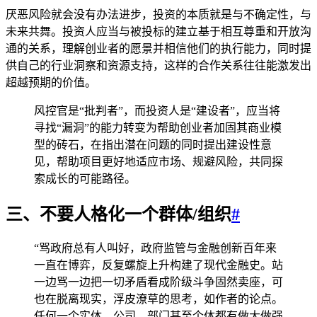
厌恶风险就会没有办法进步，投资的本质就是与不确定性，与
未来共舞。投资人应当与被投标的建立基于相互尊重和开放沟
通的关系，理解创业者的愿景并相信他们的执行能力，同时提
供自己的行业洞察和资源支持，这样的合作关系往往能激发出
超越预期的价值。
风控官是“批判者”，而投资人是“建设者”，应当将
寻找“漏洞”的能力转变为帮助创业者加固其商业模
型的砖石，在指出潜在问题的同时提出建设性意
见，帮助项目更好地适应市场、规避风险，共同探
索成长的可能路径。
三、不要人格化一个群体/组织
#
“骂政府总有人叫好，政府监管与金融创新百年来
一直在博弈，反复螺旋上升构建了现代金融史。站
一边骂一边把一切矛盾看成阶级斗争固然卖座，可
也在脱离现实，浮皮潦草的思考，如作者的论点。
任何一个实体、公司、部门甚至个体都有做大做强