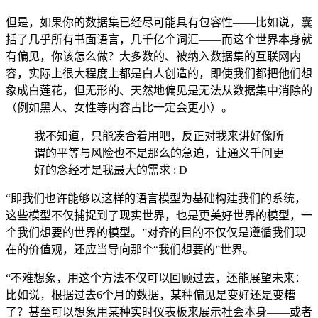
但是，如果你的数据集已经尽可能具有包容性——比如说，囊
括了几乎所有书面语言，几千亿个词汇——而这个世界本身就
有偏见，你该怎么做？大多数的、被纳入数据集的互联网内
容，实际上很大程度上都是白人创造的，即使我们都把他们想
象成白莲花，但无形的、天然地偏见是无法从数据集中消除的
（例如黑人、女性等内容占比一定会更小）。
我不知道，只能凑合着用吧，反正对我来讲好像所
谓的平等与风险也不是那么的急迫，让通义千问更
好的念经才是我最大的需求 : D
“即我们也许能够以这样的语言模型为基础构建我们的系统，
这些模型不仅捕捉到了现实世界，也是更美好世界的模型，一
个我们想要的世界的模型。”对齐的目的不仅仅是遵循我们现
在的价值观，还应当导向那个“我们想要的”世界。
“不难想象，用这个方法不仅可以回顾过去，还能展望未来：
比如说，根据过去6个月的数据，某种偏见是变好还是变糟
了？甚至可以想象用某种实时仪表板来展示社会本身——或者