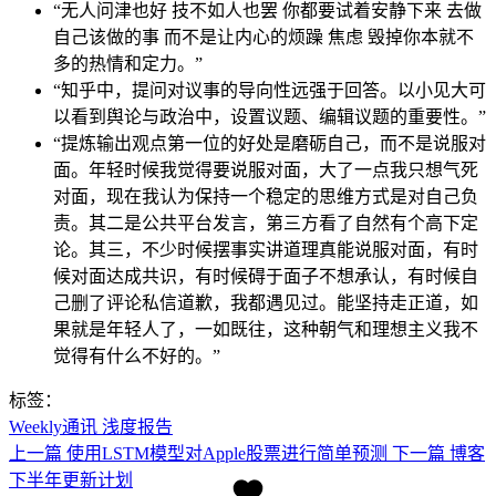
“无人问津也好 技不如人也罢 你都要试着安静下来 去做
自己该做的事 而不是让内心的烦躁 焦虑 毁掉你本就不
多的热情和定力。”
“知乎中，提问对议事的导向性远强于回答。以小见大可
以看到舆论与政治中，设置议题、编辑议题的重要性。”
“提炼输出观点第一位的好处是磨砺自己，而不是说服对
面。年轻时候我觉得要说服对面，大了一点我只想气死
对面，现在我认为保持一个稳定的思维方式是对自己负
责。其二是公共平台发言，第三方看了自然有个高下定
论。其三，不少时候摆事实讲道理真能说服对面，有时
候对面达成共识，有时候碍于面子不想承认，有时候自
己删了评论私信道歉，我都遇见过。能坚持走正道，如
果就是年轻人了，一如既往，这种朝气和理想主义我不
觉得有什么不好的。”
标签：
Weekly通讯
浅度报告
上一篇
使用LSTM模型对Apple股票进行简单预测
下一篇
博客
下半年更新计划