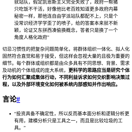
就站队，假定凯恩斯主义完全失败了，政府一帮猪
只吃饭不干活，好像他比老百姓知道更多政府内幕
秘密一样，那他连自由学派站队都配不上，只是个
没常识经济学学歪了的喷子，给的答案本来就不新
颖，论证又东拼西凑偷换概念，答者只是换了一个
角度人格化政府”
切忌习惯性的把复杂问题简单化，将群体组织一体化、拟人化
固然符合直觉和易于接受，但这样会忽视大量的且极为重要的
细节。每个群体或组织都是由众多具有不同思想、背景、需求
及动机的个体组成的庞大系统，
更科学的思路应当是研究个体
行为如何汇聚成集体行动，不同利益诉求如何交织影响决策过
程，以及外部环境变化如何被系统内部感知并作出响应。
言论
#
“投资具备不确定性，所以反而基本面分析和逻辑分析更
有用，建模分析只是工具之一，而且是比较垃圾的工
具。”