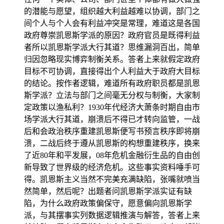
的潜能与愿望，组织越大利益越难以协调，部门之
间个人与个人会有利益冲突是常理，难道这是各国
政府尊崇凯恩斯学派的原因？政府官员是既得利益
者所以凯恩斯学派大行其道？思维漏洞百出，简单
归因忽略现实博弈制衡关系。答者上来就假定政府
目标不可协调，直接得出个人利益大于政府大目标
的结论。按作者逻辑，难道所有政府职员都是凯恩
斯学派？立法与部门之间毫无分权与制衡，大家制
定政策以渔私利？1930年代经济大萧条时期自由市
场学派大行其道，崩溃后不得已才转向监管，一战
后和会政治秩序重建凯恩斯便写书预言秩序即将崩
溃，二战后终于遵从凯恩斯的构想重建秩序，换来
了近80年和平发展，08年危机金融衍生品的自由创
新导致了世界级的经济危机。这些事实资料唾手可
得。凯恩斯主义当然不完美充满缺陷，张嘴就喷当
然简单，然后呢？出题者问凯恩斯学派实证有缺
陷，为什么政府政策偏保守，愿意偏向凯恩斯学
派，与其摆事实列数据逻辑推演与解答，答者上来