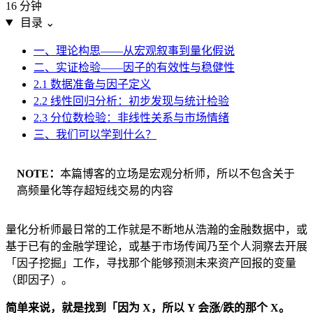
16 分钟
目录
⌄
一、理论构思——从宏观叙事到量化假说
二、实证检验——因子的有效性与稳健性
2.1 数据准备与因子定义
2.2 线性回归分析：初步发现与统计检验
2.3 分位数检验：非线性关系与市场情绪
三、我们可以学到什么？
NOTE
本篇博客的立场是宏观分析师，所以不包含关于
高频量化等存超短线交易的内容
量化分析师最日常的工作就是不断地从浩瀚的金融数据中，或
基于已有的金融学理论，或基于市场传闻乃至个人洞察去开展
「因子挖掘」工作，寻找那个能够预测未来资产回报的变量
（即因子）。
简单来说，就是找到「因为 X，所以 Y 会涨/跌的那个 X。