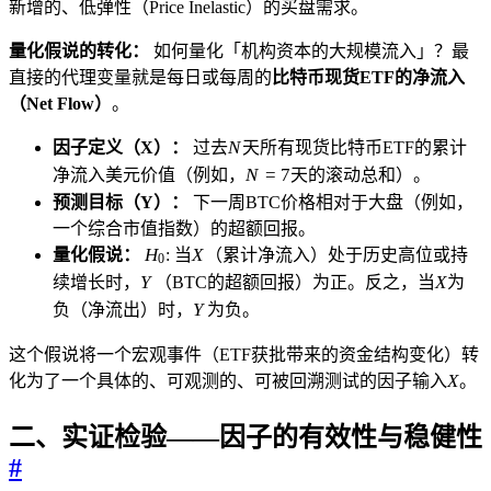
新增的、低弹性（Price Inelastic）的买盘需求。
量化假说的转化：
如何量化「机构资本的大规模流入」？最
直接的代理变量就是每日或每周的
比特币现货ETF的净流入
（Net Flow）
。
N
N
因子定义（X）：
过去
天所有现货比特币ETF的累计
N=7
N
=
7
净流入美元价值（例如，
天的滚动总和）。
预测目标（Y）：
下一周BTC价格相对于大盘（例如，
一个综合市值指数）的超额回报。
H_0
X
H
X
量化假说：
: 当
（累计净流入）处于历史高位或持
0
Y
X
Y
X
续增长时，
（BTC的超额回报）为正。反之，当
为
Y
Y
负（净流出）时，
为负。
这个假说将一个宏观事件（ETF获批带来的资金结构变化）转
X
X
化为了一个具体的、可观测的、可被回溯测试的因子输入
。
二、实证检验——因子的有效性与稳健性
#