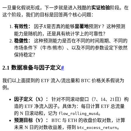
一旦量化假说形成，下一步就是进入残酷的
实证检验
阶段。在
这个阶段，我们的目标是回答两个核心问题：
X
Y
X
Y
有效性：
因子
是否真的能够
显著地
预测
？这种预测
能力是随机的，还是具有统计学上的可靠性？
稳健性：
这种预测能力是否在不同的时间周期、不同的
市场条件下（牛市/熊市）、以及不同的参数设定下依然
保持稳定？
2.1 数据准备与因子定义
#
我们以上面提到的 ETF 流入/流出量和 BTC 价格关系假说为
例。
因子定义（X）：
针对不同滚动窗口（7、14、21日）构
造的 ETF 净流入因子。具体为：每日计算 ETF 总流量
的 N 日滚动和，记为
。
flow_rolling_musd
预测目标（Y）：
BTC 与 ETH 的收盘价取对数，计算
未来 N 日的对数收益差，得到
。
btc_excess_return