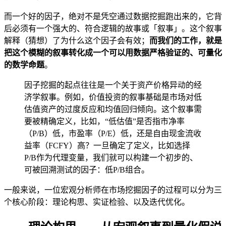
而一个好的因子，绝对不是凭空通过数据挖掘跑出来的，它背
后必须有一个强大的、符合逻辑的故事或「叙事」。这个叙事
解释（猜想）了为什么这个因子会有效；
而我们的工作，就是
把这个模糊的叙事转化成一个可以用数据严格验证的、可量化
的数学命题
。
因子挖掘的起点往往是一个关于资产价格异动的经
济学叙事。例如，价值投资的叙事基础是市场对低
估值资产的过度反应和均值回归倾向。这个叙事需
要被精确定义，比如，“低估值”是否指市净率
（P/B）低，市盈率（P/E）低，还是自由现金流收
益率（FCFY）高？一旦确定了定义，比如选择
P/B作为代理变量，我们就可以构建一个初步的、
可被回溯测试的因子：低P/B组合。
一般来说，一位宏观分析师在市场挖掘因子的过程可以分为三
个核心阶段：理论构思、实证检验、以及迭代优化。