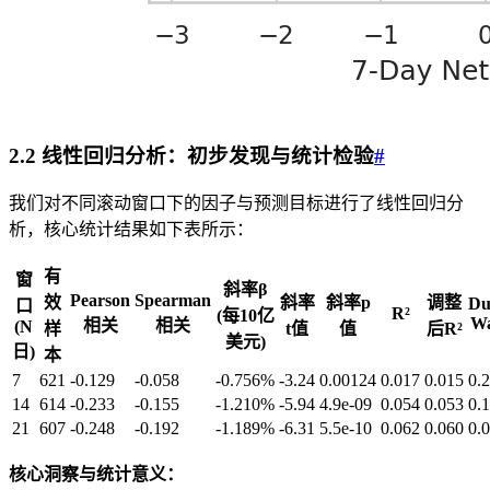
2.2 线性回归分析：初步发现与统计检验
#
我们对不同滚动窗口下的因子与预测目标进行了线性回归分
析，核心统计结果如下表所示：
有
窗
斜率β
Pearson
Spearman
效
斜率
斜率p
调整
Du
口
R²
(每10亿
Wa
相关
相关
(N
样
t值
值
后R²
美元)
日)
本
7
621
-0.129
-0.058
-0.756%
-3.24
0.00124
0.017
0.015
0.
14
614
-0.233
-0.155
-1.210%
-5.94
4.9e-09
0.054
0.053
0.
21
607
-0.248
-0.192
-1.189%
-6.31
5.5e-10
0.062
0.060
0.
核心洞察与统计意义：