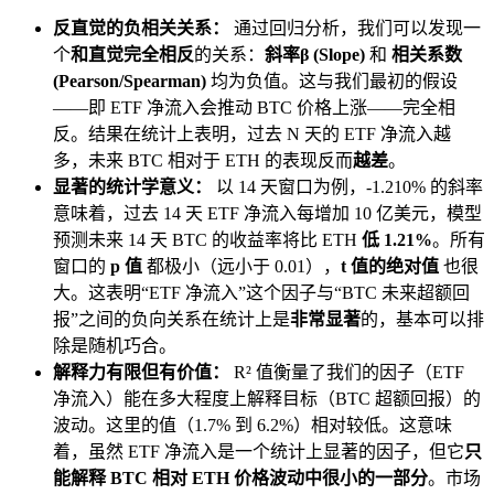
反直觉的负相关关系：
通过回归分析，我们可以发现一
个
和直觉完全相反
的关系：
斜率β (Slope)
和
相关系数
(Pearson/Spearman)
均为负值。这与我们最初的假设
——即 ETF 净流入会推动 BTC 价格上涨——完全相
反。结果在统计上表明，过去 N 天的 ETF 净流入越
多，未来 BTC 相对于 ETH 的表现反而
越差
。
显著的统计学意义：
以 14 天窗口为例，-1.210% 的斜率
意味着，过去 14 天 ETF 净流入每增加 10 亿美元，模型
预测未来 14 天 BTC 的收益率将比 ETH
低 1.21%
。所有
窗口的
p 值
都极小（远小于 0.01），
t 值的绝对值
也很
大。这表明“ETF 净流入”这个因子与“BTC 未来超额回
报”之间的负向关系在统计上是
非常显著
的，基本可以排
除是随机巧合。
解释力有限但有价值：
R² 值衡量了我们的因子（ETF
净流入）能在多大程度上解释目标（BTC 超额回报）的
波动。这里的值（1.7% 到 6.2%）相对较低。这意味
着，虽然 ETF 净流入是一个统计上显著的因子，但它
只
能解释 BTC 相对 ETH 价格波动中很小的一部分
。市场