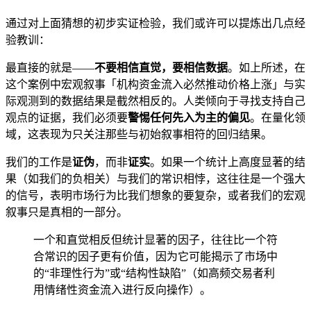
通过对上面猜想的初步实证检验，我们或许可以提炼出几点经
验教训：
最直接的就是——
不要相信直觉，要相信数据
。如上所述，在
这个案例中宏观叙事「机构资金流入必然推动价格上涨」与实
际观测到的数据结果是截然相反的。人类倾向于寻找支持自己
观点的证据，我们必须要
警惕任何先入为主的偏见
。在量化领
域，这表现为只关注那些与初始叙事相符的回归结果。
我们的工作是
证伪
，而非
证实
。如果一个统计上高度显著的结
果（如我们的负相关）与我们的常识相悖，这往往是一个强大
的信号，表明市场行为比我们想象的要复杂，或者我们的宏观
叙事只是真相的一部分。
一个和直觉相反但统计显著的因子，往往比一个符
合常识的因子更有价值，因为它可能揭示了市场中
的“非理性行为”或“结构性缺陷”（如高频交易者利
用情绪性资金流入进行反向操作）。