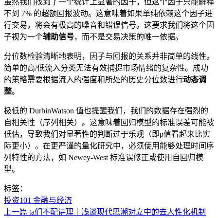
虽然我们找到了一个统计上显著的因子，但这个因子只能解释
不到 7% 的超额回报波动。这意味着如果单纯依赖这个因子进
行交易，将会有极高的噪音和错误信号。这要求我们将这个因
子视为一个
辅助信号
，而不是交易决策的唯一依据。
分位数检验清晰地表明，因子与回报的关系并非简单的线性。
简单的高/低流入分类无法有效捕捉市场情绪的复杂性。成功
的策略需要根据流入的强度和所处的历史分位数进行
动态调
整
。
极低的 DurbinWatson 值也提醒我们，我们的数据存在强烈的
自相关性（序列相关）。这意味着回归模型的标准误差可能被
低估，导致我们对显著性的判断过于乐观（即p值看起来比实
际更小）。在更严谨的量化研究中，必须使用能够处理时间序
列特性的方法，如 Newey-West 标准误修正或使用自回归模
型。
标签：
投资101
金融与经济
上一篇
ta们不配讲理｜浅谈现代思潮对立中的去人性化机制