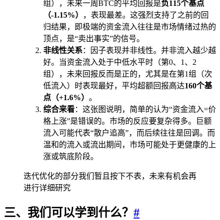
组），未来一周BTC的平均回报是
负115个基点
（-1.15%）
，表现最差。这强烈支持了之前的回
归结果，即极端的资金流入往往是市场情绪过热的
顶点，是“卖出事实”的信号。
非线性关系
：因子表现并非线性。并非流入越少越
好。当资金流入处于中低水平时（第0、1、2
组），未来回报反而是正的，尤其是在第1组（次
低流入）时表现最好，平均超额回报高达
160个基
点（+1.6%）
。
综合来看
：这张图说明，简单的认为“资金流入=价
格上涨”是错误的。市场的反应要复杂得多。巨额
流入可能代表“散户追高”，而后续往往是回调。而
温和的流入或流出期间，市场可能处于更健康的上
涨或筑底阶段。
迭代优化的部分我们暂且按下不表，未来有机会再
进行详细研究
三、我们可以学到什么？
#