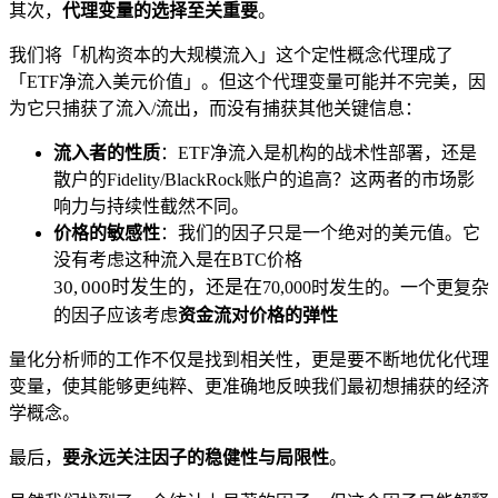
其次，
代理变量的选择至关重要
。
我们将「机构资本的大规模流入」这个定性概念代理成了
「ETF净流入美元价值」。但这个代理变量可能并不完美，因
为它只捕获了流入/流出，而没有捕获其他关键信息：
流入者的性质
：ETF净流入是机构的战术性部署，还是
散户的Fidelity/BlackRock账户的追高？这两者的市场影
响力与持续性截然不同。
价格的敏感性
：我们的因子只是一个绝对的美元值。它
30,000
没有考虑这种流入是在BTC价格
时发
30
,
000
时发生的，还是在
70,000时发生的。一个更复杂
生
的因子应该考虑
资金流对价格的弹性
的，
还是
量化分析师的工作不仅是找到相关性，更是要不断地优化代理
在
变量，使其能够更纯粹、更准确地反映我们最初想捕获的经济
学概念。
最后，
要永远关注因子的稳健性与局限性
。