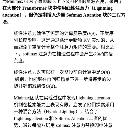
而Minimax 01为了兼顾超长上下文+经济的资源占用，采用了
在大部分 Transformer 块中使用线性注意力（Lightning
attention），但仍定期插入少量 Softmax Attention 块
的工程方
法。
线性注意⼒确保了恒定的计算复杂度𝑂(𝑑)，不受序
列⻓度影响。这是通过循环更新项 KV 实现的，从
⽽避免了重复计算整个注意⼒矩阵的需要。相⽐之
下，softmax 注意⼒在推理过程中会产⽣𝑂(𝑛𝑑)的复
杂度。
O(n)
O
(
n
)
线性注意力既可以在一次整段前向计算中是
级别，也能够在自回归场景下进一步将每步的边
O(d)
O
(
d
)
际开销缩减到仅
。
Minimax团队在实验过程中发现Lightning attention
机制在检索能力上表现有限，启发了他们探索采用
一种混合方法（Hybrid-Lighting），结合了
Lightning attention 和 Softmax Attention 二者的优
势，通过每隔⼋层⽤ softmax 注意⼒替换闪电注意