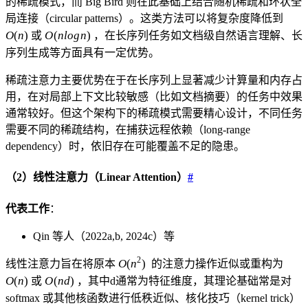
的稀疏模式，而 Big Bird 则在此基础上结合随机稀疏和环状全
O(n)
局连接（circular patterns）。这类方法可以将复杂度降低到
O(n
O
(
n
)
O
(
n
l
o
g
n
)
或
，在长序列任务如文档级自然语言理解、长
log
序列生成等方面具有一定优势。
n)
稀疏注意力主要优势在于在长序列上显著减少计算量和内存占
用，在对局部上下文比较敏感（比如文档摘要）的任务中效果
通常较好。但这个架构下的稀疏模式需要精心设计，不同任务
需要不同的稀疏结构，在捕获远程依赖（long-range
dependency）时，依旧存在可能覆盖不足的隐患。
（2）线性注意力（Linear Attention）
#
代表工作
：
Qin 等人（2022a,b, 2024c）等
O(n²)
O(n)
2
O
(
n
)
线性注意力旨在将原本
的注意力操作近似或重构为
O(n
O
(
n
)
O
(
n
d
)
或
，其中d通常为特征维度，其理论基础常是对
d)
softmax 或其他核函数进行低秩近似、核化技巧（kernel trick）