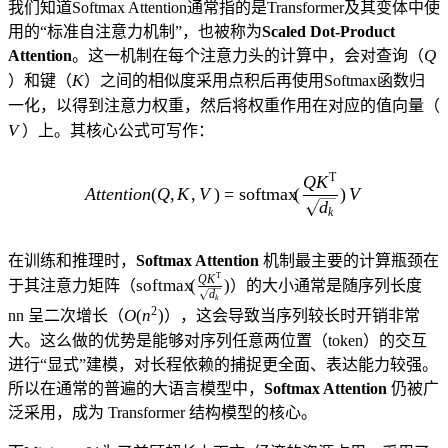
我们知道Softmax Attention通常指的是Transformer及其变体中使
用的“标准自注意力机制”，也被称为
Scaled Dot-Product
Q
Q
Attention
。这一机制在每个注意力头的计算中，会对查询（
K
K
）和键（
）之间的相似度采用点积后再使用Softmax函数归
一化，以得到注意力权重，然后将权重作用在对应的值向量（
V
）上。其核心公式可写作：
T
Q
K
Attention(Q,K,V) = \text{sof
A
tt
e
n
t
i
o
n
(
Q
,
K
,
V
)
=
softmax
(
)
V
d
k
在训练和推理时，
Softmax Attention
机制最主要的计算瓶颈在
T
Q
K
\text{softmax}\!\Bigl(\frac{QK^\mathsf{T}
softmax
(
)
于其注意力矩阵（
）的大小通常是随序列长度
d
k
{\sqrt{d_k}}\Bigr)
O(n^2)
2
O
(
n
)
nn 呈二次增长（
），这会导致当序列较长时开销非常
大。这么做的优势是能够对序列任意两位置（token）的交互
进行“显式”建模，对长程依赖的捕捉更全面、表达能力较强。
所以在通常的普遍的大语言模型中，
Softmax Attention
仍被广
泛采用，成为 Transformer 结构模型的核心。