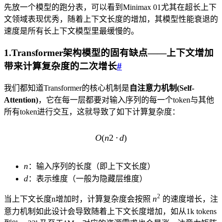
先放一个模型的跑分表，可以看到Minimax 01尤其在超长上下
文领域表现优秀，随着上下文长度的增加，其模型性能衰退的
速度是所有长上下文模型里最缓慢的。
1.Transformer架构模型的固有缺点——上下文增加
带来计算复杂度的二次增长
#
我们都知道Transformer的核心机制是
自注意力机制(Self-
Attention)
，它在每一层都要对输入序列的每一个token与其他
所有token进行交互，这就导致了如下计算复杂度：
O
(
n
2
O(n2⋅d)
⋅
d
)
n
n
：输入序列的长度（即上下文长度）
d
d
：表示维度（一般为隐藏层维度）
n^2
2
n
当上下文长度n增加时，计算复杂度会按照
的速度增长，注
意力机制如此设计会导致随着上下文长度增加，如从1k tokens