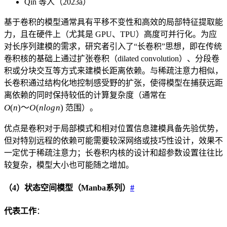
Qin 等人（2023a）
基于卷积的模型通常具有平移不变性和高效的局部特征提取能
力，且在硬件上（尤其是 GPU、TPU）高度可并行化。为应
对长序列建模的需求，研究者引入了“长卷积”思想，即在传统
卷积核的基础上通过扩张卷积（dilated convolution）、分段卷
积或分块交互等方式来建模长距离依赖。与稀疏注意力相似，
长卷积通过结构化地控制感受野的扩张，使得模型在捕获远距
O(n)
离依赖的同时保持较低的计算复杂度（通常在
～
O
(
n
)
～
O
(
n
l
o
g
n
)
范围）。
O(n
log
优点是卷积对于局部模式和相对位置信息建模具备先验优势，
n)
但对特别远程的依赖可能需要较深网络或技巧性设计，效果不
一定优于稀疏注意力；长卷积内核的设计和超参数设置往往比
较复杂，模型大小也可能随之增加。
（4）状态空间模型（Manba系列）
#
代表工作
：