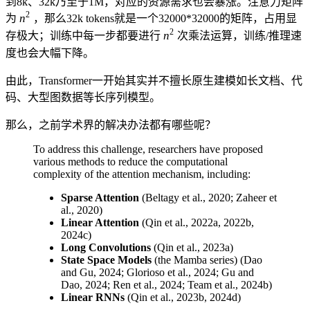
到8k、32k乃至于1M，对应的资源需求也会暴涨。注意力矩阵
n^2
2
n
为
，那么32k tokens就是一个32000*32000的矩阵，占用显
n^2
2
n
存极大；训练中每一步都要进行
次乘法运算，训练/推理速
度也会大幅下降。
由此，Transformer一开始其实并不擅长原生建模如长文档、代
码、大型图数据等长序列模型。
那么，之前学术界的解决办法都有哪些呢？
To address this challenge, researchers have proposed
various methods to reduce the computational
complexity of the attention mechanism, including:
Sparse Attention
(Beltagy et al., 2020; Zaheer et
al., 2020)
Linear Attention
(Qin et al., 2022a, 2022b,
2024c)
Long Convolutions
(Qin et al., 2023a)
State Space Models
(the Mamba series) (Dao
and Gu, 2024; Glorioso et al., 2024; Gu and
Dao, 2024; Ren et al., 2024; Team et al., 2024b)
Linear RNNs
(Qin et al., 2023b, 2024d)