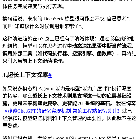
体任务完成速度与执行表现。
换句话说，未来的 DeepSeek 模型很可能会不仅“自己思考”，
而且“知道该什么时候调用谁来帮忙”。
这种演进趋势在 o3 身上已经有了清晰体现：通过嵌套式的推
理结构，模型可以在思考过程中
动态决策是否中断当前流程、
调用外部工具（如代码执行器、搜索引擎、函数库）
，再将结
果引入当前上下文继续推理。
3.超长上下文探索
#
如果说多模态和 Agentic 能力是模型“能力广度”和“执行深度”
的拓展，那么
超长上下文技术则是支撑这一切的底层基础设
施，更是未来构建更复杂、更智能 AI 系统的基石。
我在博客
《浅谈ChatGPT的记忆实现机制 兼论工程端记忆设计》
就已
经解释过模型记忆机制和上下文管理的重要性，因此就不在这
里赘述。
我们已经看到，无论是 Google 的 Gemini 2.5 Pro 还是 OpenAI