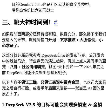
目前Gemini 2.5 Pro也是社区公认的真全能模型，
堪称高性价比六边形战士
三、跳大神时间到！
#
如果说前面两部分还算有板有眼、数据充分，那么接下来我们
要进入的环节，就纯属
信口开河 + 玄学推演 + 大胆假设，小
心求证
了。
这部分就纯属是我参考 DeepSeek 过去的发布节奏、公开发言
中的蛛丝马迹、行业竞品的演进趋势，再加上点人类写手的
直
觉 + 八卦 + 社区情绪嗅觉
，试图“未卜先知”一下 2025 年底之
前 DeepSeek 可能还会整出哪些幺蛾子。
以下内容
不保证正确，只保证离谱中带点合理
，也欢迎大家看
完之后自行打脸，或者半年后回来复读——就当是 AI 圈的星
象占卜了。
1.DeepSeek V3.5 的目标可能会实现多模态 & 全模