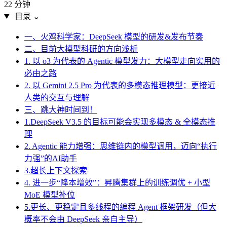
22 分钟
目录
⌄
一、火鸡科学家：DeepSeek 模型的研发&发布节奏
二、目前大模型科研的方向浅析
1. 以 o3 为代表的 Agentic 模型发力：大模型走向实用的
必由之路
2. 以 Gemini 2.5 Pro 为代表的多模态推理模型：更接近
人类的交互与理解
三、跳大神时间到！
1.DeepSeek V3.5 的目标可能会实现多模态 & 全模态推
理
2. Agentic 能力增强：思维链内的模型调用，迈向“执行
力强”的AI助手
3.超长上下文探索
4. 进一步“降本增效”：昇腾集群上的训练调优 + 小型
MoE 模型补位
5.更长、更稳定且多线程的编程 Agent 框架研发（但大
概率不会由 DeepSeek 亲自主导）