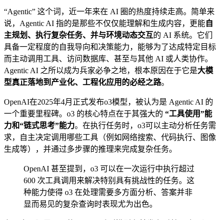
“Agentic” 这个词，近一年来在 AI 圈的热度持续走高。简单来
说，Agentic AI 指的是那些不仅仅能理解和生成内容，更能
自
主规划、执行复杂任务、并与环境动态交互
的 AI 系统。它们
具备一定程度的自我导向和决策能力，能够为了达成特定目标
而主动调用工具、访问数据库、甚至与其他 AI 或人类协作。
Agentic AI 之所以成为兵家必争之地，根本原因在于它是
大模
型真正落地到产业化、工程化应用的必经之路
。
OpenAI在2025年4月正式发布o3模型，被认为是 Agentic AI 的
一个重要里程碑。o3 的核心特点在于其强大的
“工具使用”能
力和“链式思考”能力
。在执行任务时，o3可以主动分析任务需
求，自主决定调用哪些工具（例如网络搜索、代码执行、图像
生成等），并通过多步骤的推理来完成复杂任务。
OpenAI 甚至提到，o3 可以在一次运行中执行超过
600 次工具调用来解决特别具有挑战性的任务。这
种能力使得 o3 在处理需要多方面分析、答案并非
显而易见的复杂查询时表现尤为出色。