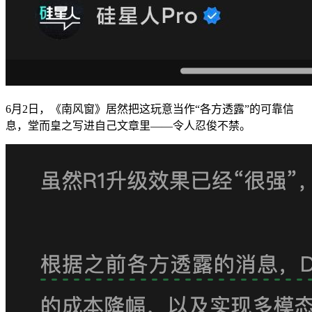
6月2日，《南风窗》居然把这玩意当作“各方透露”的可靠信
息，堂而皇之写进自己文章里——令人忍俊不禁。