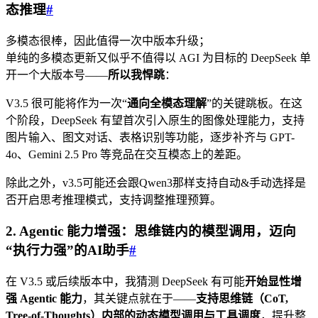
态推理
#
多模态很棒，因此值得一次中版本升级；
单纯的多模态更新又似乎不值得以 AGI 为目标的 DeepSeek 单
开一个大版本号——
所以我悍跳
：
V3.5 很可能将作为一次“
通向全模态理解
”的关键跳板。在这
个阶段，DeepSeek 有望首次引入原生的图像处理能力，支持
图片输入、图文对话、表格识别等功能，逐步补齐与 GPT-
4o、Gemini 2.5 Pro 等竞品在交互模态上的差距。
除此之外，v3.5可能还会跟Qwen3那样支持自动&手动选择是
否开启思考推理模式，支持调整推理预算。
2. Agentic 能力增强：思维链内的模型调用，迈向
“执行力强”的AI助手
#
在 V3.5 或后续版本中，我猜测 DeepSeek 有可能
开始显性增
强 Agentic 能力
，其关键点就在于——
支持思维链（CoT,
Tree-of-Thoughts）内部的动态模型调用与工具调度
，提升整