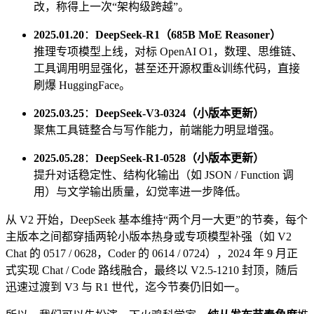
改，称得上一次“架构级跨越”。
2025.01.20
：
DeepSeek-R1（685B MoE Reasoner）
推理专项模型上线，对标 OpenAI O1，数理、思维链、
工具调用明显强化，甚至还开源权重&训练代码，直接
刷爆 HuggingFace。
2025.03.25
：
DeepSeek-V3-0324（小版本更新）
聚焦工具链整合与写作能力，前端能力明显增强。
2025.05.28
：
DeepSeek-R1-0528（小版本更新）
提升对话稳定性、结构化输出（如 JSON / Function 调
用）与文学输出质量，幻觉率进一步降低。
从 V2 开始，DeepSeek 基本维持“两个月一大更”的节奏，每个
主版本之间都穿插两轮小版本热身或专项模型补强（如 V2
Chat 的 0517 / 0628，Coder 的 0614 / 0724），2024 年 9 月正
式实现 Chat / Code 路线融合，最终以 V2.5-1210 封顶，随后
迅速过渡到 V3 与 R1 世代，迄今节奏仍旧如一。