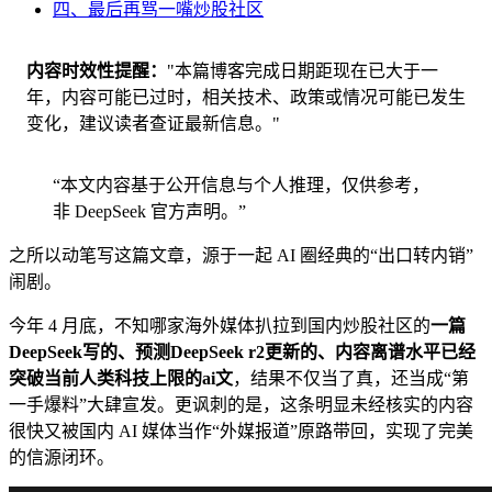
四、最后再骂一嘴炒股社区
内容时效性提醒
"本篇博客完成日期距现在已大于一
年，内容可能已过时，相关技术、政策或情况可能已发生
变化，建议读者查证最新信息。"
“本文内容基于公开信息与个人推理，仅供参考，
非 DeepSeek 官方声明。”
之所以动笔写这篇文章，源于一起 AI 圈经典的“出口转内销”
闹剧。
今年 4 月底，不知哪家海外媒体扒拉到国内炒股社区的
一篇
DeepSeek写的、预测DeepSeek r2更新的、内容离谱水平已经
突破当前人类科技上限的ai文
，结果不仅当了真，还当成“第
一手爆料”大肆宣发。更讽刺的是，这条明显未经核实的内容
很快又被国内 AI 媒体当作“外媒报道”原路带回，实现了完美
的信源闭环。