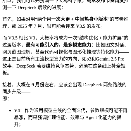
所以，我们可以先扮演一下火鸡科学家，
纯从发布节奏角度
推
测一下 DeepSeek 后续的进展：
首先，如果沿用“
两个月一次大更 + 中间热身小版本
”的节奏推
理，那 2025 年 7 月，很可能会迎来
V3.5
的发布。
而 V3.5 相比 V3，大概率将成为一次“结构优化 + 能力扩展”的
过渡版本，
最有可能引入的，是多模态能力
：比如图文对话、
网页截图理解，甚至代码可视化与图形化推理等特化能力——
这正是目前所有主流模型发力的方向，如o3和Gemini 2.5 Pro
故事，DeepSeek 若要维持竞争态势，必须在这条线上补全短
板。
接着，大概在
9 月份
左右，应该会出现 DeepSeek 两条路线的
同步升级——
即：
V4
：作为通用模型主线的全面迭代，参数规模可能不再
暴涨，而是强调推理性能、效率与 Agent 化能力的提
升；