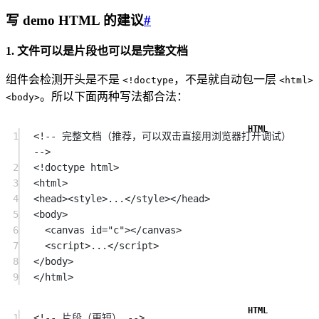
写 demo HTML 的建议
#
1. 文件可以是片段也可以是完整文档
组件会检测开头是不是
，不是就自动包一层
<!doctype
<html>
。所以下面两种写法都合法：
<body>
1
<!-- 完整文档（推荐，可以双击直接用浏览器打开调试） 
-->
2
<!
doctype
html
>
3
<
html
>
4
<
head
><
style
>..
.</style
>
</
head
>
5
<
body
>
6
<
canvas
 id="c"
>
</
canvas
>
7
<
script
>
..
.</script
>
8
</
body
>
9
</
html
>
1
<!-- 片段（更短） -->