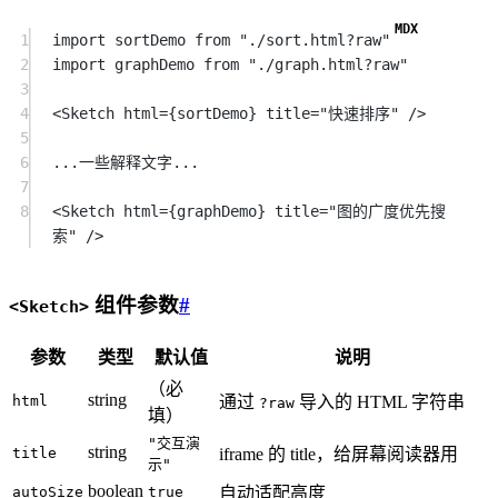
1
import
 sortDemo 
from
"./sort.html?raw"
2
import
 graphDemo 
from
"./graph.html?raw"
3
4
<
Sketch
html
=
{sortDemo} 
title
=
"快速排序"
 />
5
6
...一些解释文字...
7
8
<
Sketch
html
=
{graphDemo} 
title
=
"图的广度优先搜
索"
 />
组件参数
#
<Sketch>
参数
类型
默认值
说明
（必
string
html
通过
导入的 HTML 字符串
?raw
填）
"交互演
string
title
iframe 的 title，给屏幕阅读器用
示"
boolean
autoSize
true
自动适配高度