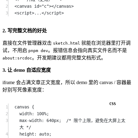
2
<
canvas
id
=
"c"
></
canvas
>
3
<
script
>
...
</
script
>
2. 写完整文档的好处
直接在文件管理器双击
就能在浏览器里打开调
sketch.html
试，不用启
。报错信息会指向真实文件名而不是
pnpm dev
。开发期建议都用完整文档形式。
about:srcdoc
3. 让 demo 自适应宽度
iframe 会占满文章正文宽度，所以 demo 里的 canvas / 容器最
好别写死像素宽度：
1
canvas
 {
2
width
: 
100
%
;
3
max-width
: 
640
px
;  
/* 限个上限，避免在大屏上太
大 */
4
height
: 
auto
;