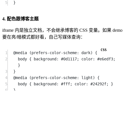
5
}
4. 配色跟博客主题
iframe 内是独立文档，不会继承博客的 CSS 变量。如果 demo
要在亮/暗模式都好看，自己写媒体查询：
1
@media
 (prefers-color-scheme: dark) {
2
body
 { 
background
: 
#0d1117
; 
color
: 
#e6edf3
; 
}
3
}
4
@media
 (prefers-color-scheme: light) {
5
body
 { 
background
: 
#fff
; 
color
: 
#24292f
; }
6
}
5. 关于外部资源
因为 sandbox 不开
，iframe 内
不能
用相对
allow-same-origin
路径引用同目录的图片或数据文件。要么：