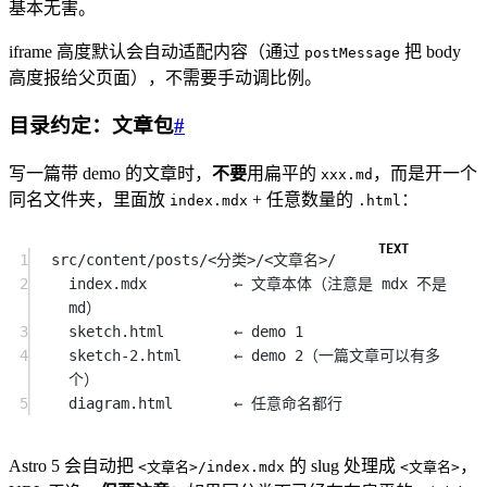
基本无害。
iframe 高度默认会自动适配内容（通过
把 body
postMessage
高度报给父页面），不需要手动调比例。
目录约定：文章包
#
写一篇带 demo 的文章时，
不要
用扁平的
，而是开一个
xxx.md
同名文件夹，里面放
+ 任意数量的
：
index.mdx
.html
1
src/content/posts/<分类>/<文章名>/
2
index.mdx          ← 文章本体（注意是 mdx 不是 
md）
3
sketch.html        ← demo 1
4
sketch-2.html      ← demo 2（一篇文章可以有多
个）
5
diagram.html       ← 任意命名都行
Astro 5 会自动把
的 slug 处理成
，
<文章名>/index.mdx
<文章名>