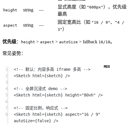
显式高度（如
），优先级
"600px"
string
—
height
最高
固定宽高比（如
、
"16 / 9"
"4 /
string
—
aspect
）
3"
优先级
：
>
>
> fallback
。
height
aspect
autoSize
16/10
常见姿势：
1
<
!--
默认：内容多高
iframe
多高
-->
2
<Sketch
html
=
{sketch} />
3
4
<
!--
全屏沉浸式
demo
-->
5
<Sketch
html
=
{sketch} 
height
=
"80vh"
 />
6
7
<
!--
固定比例，响应式
-->
8
<Sketch
html
=
{sketch} 
aspect
=
"16 / 9"
autoSize
=
{
false
} />