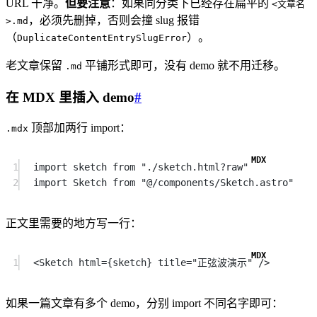
URL 干净。
但要注意
：如果同分类下已经存在扁平的
<文章名
，必须先删掉，否则会撞 slug 报错
>.md
（
）。
DuplicateContentEntrySlugError
老文章保留
平铺形式即可，没有 demo 就不用迁移。
.md
在 MDX 里插入 demo
#
顶部加两行 import：
.mdx
1
import
 sketch 
from
"./sketch.html?raw"
2
import
 Sketch 
from
"@/components/Sketch.astro"
正文里需要的地方写一行：
1
<
Sketch
html
=
{sketch} 
title
=
"正弦波演示"
 />
如果一篇文章有多个 demo，分别 import 不同名字即可：