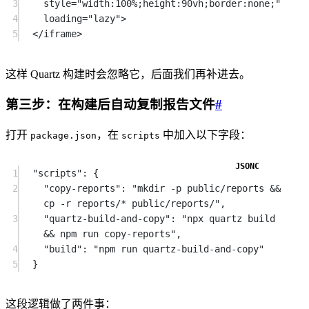
3
style
=
"width:100%;height:90vh;border:none;"
4
loading
=
"lazy"
>
5
</
iframe
>
这样 Quartz 构建时会忽略它，后面我们再补进去。
第三步：在构建后自动复制报告文件
#
打开
，在
中加入以下字段：
package.json
scripts
1
"scripts"
: {
2
"copy-reports"
: 
"mkdir -p public/reports && 
cp -r reports/* public/reports/"
,
3
"quartz-build-and-copy"
: 
"npx quartz build 
&& npm run copy-reports"
,
4
"build"
: 
"npm run quartz-build-and-copy"
5
}
这段逻辑做了两件事：