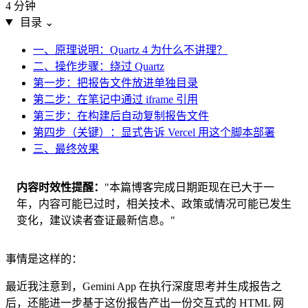
4 分钟
目录
⌄
一、原理说明：Quartz 4 为什么不讲理？
二、操作步骤：绕过 Quartz
第一步：把报告文件放进单独目录
第二步：在笔记中通过 iframe 引用
第三步：在构建后自动复制报告文件
第四步（关键）：显式告诉 Vercel 用这个脚本部署
三、最终效果
内容时效性提醒
"本篇博客完成日期距现在已大于一
年，内容可能已过时，相关技术、政策或情况可能已发生
变化，建议读者查证最新信息。"
事情是这样的：
最近我注意到，Gemini App 在执行深度思考并生成报告之
后，还能进一步基于这份报告产出一份交互式的 HTML 网