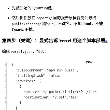
先跑原始的 Quartz 构建；
然后把你放在
里的报告原样复制到最终
reports/
路径下，
不改名、不加 .html，不被
public/reports/
Quartz 干扰
。
第四步（关键）：显式告诉 Vercel 用这个脚本部署
#
编辑
，加入：
vercel.json
1
{
2
"buildCommand"
: 
"npm run build"
,
3
"trailingSlash"
: 
false
,
4
"rewrites"
: [
5
{
6
"source"
: 
"/:path((?:[^/]+/)*[^./]+)"
,
7
"destination"
: 
"/:path.html"
8
}
9
]