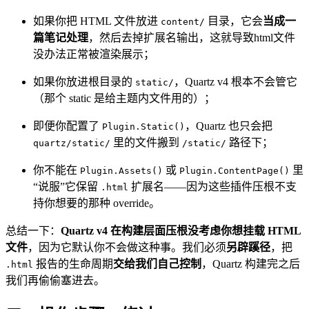
如果你把 HTML 文件放进
目录，它会
当成一
content/
篇笔记处理
，然后去掉扩展名输出，这就导致html文件
没办法正常被渲染展示；
如果你放进根目录的
，Quartz v4 根本不会管它
static/
（那个 static 是给主题内文件用的）；
即便你配置了
，Quartz 也只会把
Plugin.Static()
里的文件搬到
路径下；
quartz/static/
/static/
你不能在
或
里
Plugin.Assets()
Plugin.ContentPage()
“说服”它保留
扩展名——因为这些插件压根不支
.html
持你想要的那种 override。
总结一下：
Quartz v4 在构建层面压根没考虑你想挂载 HTML
文件
，因为它默认你不会做这种事。我们必须
另辟蹊径
，把
报告的生命周期
交给我们自己控制
，Quartz 构建完之后
.html
我们再偷偷塞进去。