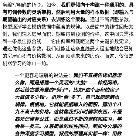
务编写明确的指令。如今，
我们更倾向于构建一种通用的、具
有可调参数的灵活架构，然后利用大量的样本数据（即输入与
期望输出的对应关系）去训练这个架构
。通过不断调整参数，
模型逐渐学会模仿数据中蕴含的规律。以最简单的线性回归为
例，我们输入房屋面积，期望得到预测的价格，这中间只需找
到一条最佳拟合线——它由斜率和截距这两个关键参数定义。
通过优化这些参数，我们就能让这条直线最大程度地贴合已知
的房屋面积与价格数据，从而预测未来的房价。而这，仅仅是
机器学习的冰山一角。
一个更容易理解的说法是：
我们不直接告诉机器怎
么做，而是搭建一个灵活的“大脑”——神经网络，
然后给它看海量的“例子”，比如“这个面积的房子
大概值多少钱”。机器“看”多了，自己就能琢磨出
规律，慢慢地，它就能根据输入的面积，猜出个八
九不离十的价格。这就像我们小时候学东西，不是
靠死记硬背公式，而是通过不断的观察和练习，学
会举一反三。从最简单的线性回归，到如今火爆的
各种深度学习模型，背后的原理其实都一样：用数