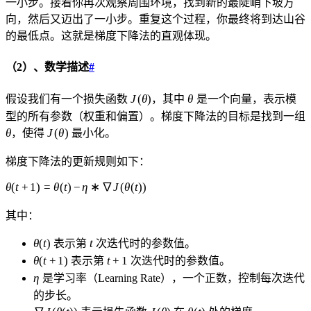
一小步。接着你再次观察周围环境，找到新的最陡峭下坡方
向，然后又迈出了一小步。重复这个过程，你最终将到达山谷
的最低点。这就是梯度下降法的直观体现。
（2）、数学描述
#
J(\theta)
\theta
J
(
θ
)
θ
假设我们有一个损失函数
，其中
是一个向量，表示模
型的所有参数（权重和偏置）。梯度下降法的目标是找到一组
\theta
J(\theta)
θ
J
(
θ
)
，使得
最小化。
梯度下降法的更新规则如下：
\theta(t+1)
θ
(
t
+
1
)
=
θ
(
t
)
−
η
∗
∇
J
(
θ
(
t
))
= \theta(t)
其中：
- \eta *
\nabla
\theta(t)
t
θ
(
t
)
t
表示第
次迭代时的参数值。
J(\theta(t))
\theta(t+1)
t+1
θ
(
t
+
1
)
t
+
1
表示第
次迭代时的参数值。
\eta
η
是学习率（Learning Rate），一个正数，控制每次迭代
的步长。
\nabla
J(\theta)
\theta(t)