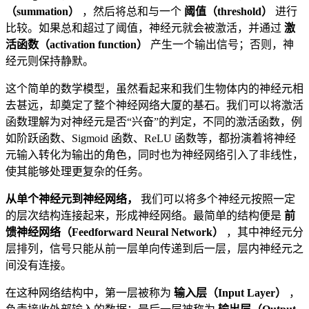
（summation）
，然后将总和与一个
阈值（threshold）
进行
比较。如果总和超过了阈值，神经元就会被激活，并通过
激
活函数（activation function）
产生一个输出信号；否则，神
经元则保持静默。
这个简单的数学模型，虽然看起来和我们生物体内的神经元相
去甚远，却奠定了整个神经网络大厦的基石。我们可以将激活
函数理解为对神经元是否“兴奋”的判定，不同的激活函数，例
如阶跃函数、Sigmoid 函数、ReLU 函数等，都扮演着将神经
元输入转化为输出的角色，同时也为神经网络引入了非线性，
使其能够处理更复杂的任务。
从单个神经元到神经网络，
我们可以将多个神经元按照一定
的层次结构连接起来，形成神经网络。最简单的结构便是
前
馈神经网络（Feedforward Neural Network）
，其中神经元分
层排列，信号只能从前一层单向传递到后一层，层内神经元之
间没有连接。
在这种网络结构中，第一层被称为
输入层（Input Layer）
，