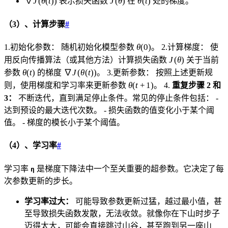
∇
J
(
θ
(
t
))
J
(
θ
)
θ
(
t
)
表示损失函数
在
处的梯度。
J(\theta(t))
（3）、计算步骤
#
\theta(0)
θ
(
0
)
1.初始化参数： 随机初始化模型参数
。 2.计算梯度： 使
J(\theta)
J
(
θ
)
用反向传播算法（或其他方法）计算损失函数
关于当前
\theta(t)
\nabla
θ
(
t
)
∇
J
(
θ
(
t
))
参数
的梯度
。 3.更新参数： 按照上述更新规
J(\theta(t))
\theta(t+1)
θ
(
t
+
1
)
则，使用梯度和学习率来更新参数
。 4.
重复步骤 2 和
3：
不断迭代，直到满足停止条件。常见的停止条件包括： -
达到预设的最大迭代次数。 - 损失函数的值变化小于某个阈
值。 - 梯度的模长小于某个阈值。
（4）、学习率
#
学习率
是梯度下降法中一个至关重要的超参数。它决定了每
η
次参数更新的步长。
学习率过大：
可能导致参数更新过猛，越过最小值，甚
至导致损失函数发散，无法收敛。就像你在下山时步子
迈得太大，可能会直接跳过山谷，甚至跑到另一座山