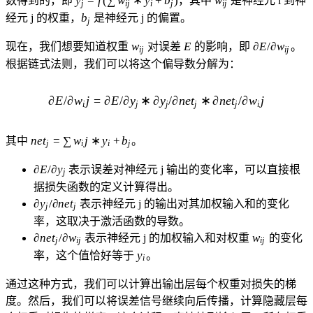
y
=
f
(
∑
w
∗
y
+
b
)
w
数得到的，即
，其中
是神经元 i 到神
j
ij
i
j
ij
t_j)^2
f(∑
b_j
b
经元 j 的权重，
是神经元 j 的偏置。
j
w_{ij}
* y_i
w_{ij}
E
\partial
w
E
∂
E
/
∂
w
现在，我们想要知道权重
对误差
的影响，即
。
ij
ij
+ b_j)
E/\partial
根据链式法则，我们可以将这个偏导数分解为：
w_{ij}
∂
E
/
∂
w
j
=
∂
E
/
∂
y
∗
∂
∂E/∂w_ij = ∂E/∂y_j * ∂y_j/∂ne
y
/
∂
n
e
t
∗
∂
n
e
t
/
∂
w
j
i
j
j
j
j
i
net_j
n
e
t
=
∑
w
j
∗
y
+
b
其中
。
j
i
i
j
= ∑
\partial
w_ij
∂
E
/
∂
y
表示误差对神经元 j 输出的变化率，可以直接根
j
E/\partial
* y_i
据损失函数的定义计算得出。
y_j
+
\partial
∂
y
/
∂
n
e
t
表示神经元 j 的输出对其加权输入和的变化
j
j
b_j
y_j/\partial
率，这取决于激活函数的导数。
net_j
\partial
w_{ij}
∂
n
e
t
/
∂
w
w
表示神经元 j 的加权输入和对权重
的变化
j
ij
ij
net_j/\partial
y_i
y
率，这个值恰好等于
。
i
w_{ij}
通过这种方式，我们可以计算出输出层每个权重对损失的梯
度。然后，我们可以将误差信号继续向后传播，计算隐藏层每