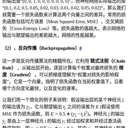
的输出是“[0, 0, 1, 0, 0, 0, 0, 0, 0, 0]”，而神经网络实际输出的是
“[0.1, 0.2, 0.5, 0.05, 0.02, 0.03, 0.01, 0.02, 0.05, 0.02]”，那么我们
就需要一个损失函数来计算这两个向量之间的差异。常用的损
失函数包括均方误差（Mean Squared Error, MSE）、交叉熵损
失（Cross-Entropy Loss）等。损失函数的值越大，表示网络的
输出与期望输出的差距越大，网络的性能越差。
（2）、反向传播（
Backpropagation
）
#
这一步是反向传播算法的精髓所在。它利用
链式法则（Chain
Rule）
，从输出层开始，逐层计算每个权重对最终损失的
梯
度（Gradient）
。可以把梯度理解为“权重对损失的影响程
度”，它是一个向量，指明了损失函数在当前权重值下，沿着
哪个方向变化最快，以及变化的速率。
让我们用一个简化的例子来说明：假设输出层的某个神经元 j
y_j
t_j
E
y
t
E
的输出值为
，它与期望输出
之间的误差为
(假设使用
j
j
E =
y
2
E
=
0.5
∗
(
y
−
t
)
MSE 作为损失函数，则
)。神经元 j 的输出
j
j
0.5 *
y_i
y
y
是由上一层神经元 i 的输出
经过加权求和并经过激活函
j
i
(y_j -
y_j =
w_{ij}